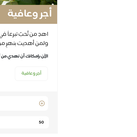
أجر وعافية
اهدِ من تُحبّ تبرعاً ف
ولمن أهديت بنهرٍ من ا
الآن بإمكانك أن تهدي من تُ
أجر وعافية
Quantity