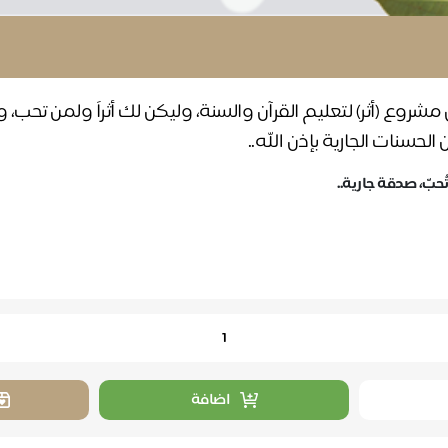
ي مشروع (أثر) لتعليم القرآن والسنة، وليكن لك أثراً ولمن تحب
لحسنات الجارية بإذن الله..
حبّ، صدقة جارية..
اضافة