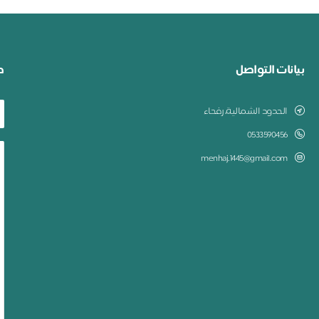
بيانات التواصل
ط
الحدود الشمالية، رفحاء
0533590456
menhaj.1445@gmail.com