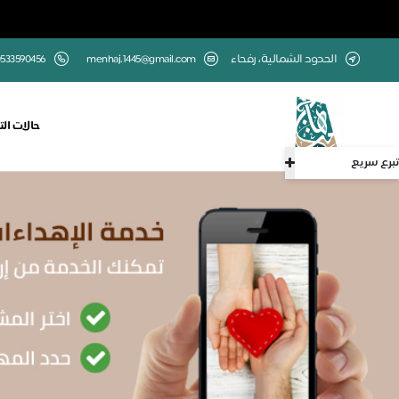
الحدود الشمالية، رفحاء
menhaj.1445@gmail.com
533590456
حالات الت
تبرع سريع